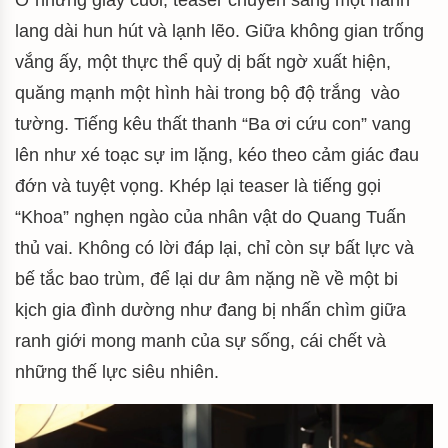
Ở những giây cuối, teaser chuyển sang một hành
lang dài hun hút và lạnh lẽo. Giữa không gian trống
vắng ấy, một thực thể quỷ dị bất ngờ xuất hiện,
quăng mạnh một hình hài trong bộ độ trắng vào
tường. Tiếng kêu thất thanh “Ba ơi cứu con” vang
lên như xé toạc sự im lặng, kéo theo cảm giác đau
đớn và tuyệt vọng. Khép lại teaser là tiếng gọi
“Khoa” nghẹn ngào của nhân vật do Quang Tuấn
thủ vai. Không có lời đáp lại, chỉ còn sự bất lực và
bế tắc bao trùm, để lại dư âm nặng nề về một bi
kịch gia đình dường như đang bị nhấn chìm giữa
ranh giới mong manh của sự sống, cái chết và
những thế lực siêu nhiên.