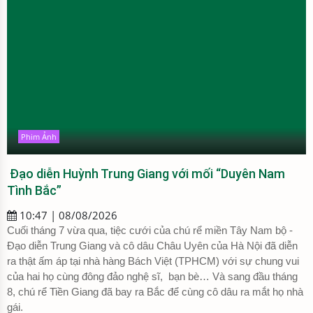
Phim Ảnh
Đạo diễn Huỳnh Trung Giang với mối “Duyên Nam
Tình Bắc”
10:47 | 08/08/2026
Cuối tháng 7 vừa qua, tiệc cưới của chú rể miền Tây Nam bộ -
Đạo diễn Trung Giang và cô dâu Châu Uyên của Hà Nội đã diễn
ra thật ấm áp tại nhà hàng Bách Việt (TPHCM) với sự chung vui
của hai họ cùng đông đảo nghệ sĩ, bạn bè… Và sang đầu tháng
8, chú rể Tiền Giang đã bay ra Bắc để cùng cô dâu ra mắt họ nhà
gái.