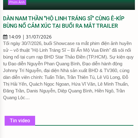
Phim Ảnh
DÀN NAM THẦN "HỘ LINH TRÁNG SĨ" CÙNG Ê-KÍP
BÙNG NỔ CẢM XÚC TẠI BUỔI RA MẮT TRAILER
14:09 | 31/07/2026
Tối ngày 30/7/2026, buổi Showcase ra mắt phim điện ảnh huyền
sử – võ thuật "Hộ Linh Tráng Sĩ – Bí Ẩn Mộ Vua Đinh" đã sôi nổi
bùng nổ tại cụm rạp BHD Star Thảo Điền (TP.HCM). Sự kiện quy
tụ Đạo diễn Nguyễn Phan Quang Bình, Đạo diễn hành động
Johnny Trí Nguyễn, đại diện Nhà sản xuất BHD & TV360, cùng
dàn diễn viên chính: Tuấn Trần, Trần Thiên Tú, Lê Vũ Long, Đỗ
Thị Hải Yến, Quách Ngọc Ngoan, Hứa Vĩ Văn, Lê Minh Thuấn,
Đăng Trần, Danis Nguyễn, Diệp Quang Bình, Hiền Ngô, Trần
Quang Lộc…
Tin video