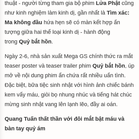
thuật - người từng tham gia bộ phim
Lửa Phật
cũng
như kinh nghiệm làm kinh dị, gần nhất là
Tìm xác:
Ma không đầu
hứa hẹn sẽ có màn kết hợp ấn
tượng giữa hai thể loại kinh dị - hành động
trong
Quỷ bắt hồn
.
Ngày 2-6, nhà sản xuất Mega GS chính thức ra mắt
teaser poster và teaser trailer phim
Quỷ bắt hồn
, úp
mở về nội dung phim ẩn chứa rất nhiều uẩn tình.
Đặc biệt, bữa tiệc sinh nhật với hình ảnh chiếc bánh
kem vấy máu, giòi bọ nhung nhúc và tiếng hát chúc
mừng sinh nhật vang lên lạnh lẽo, đầy ai oán.
Quang Tuấn thất thần với đôi mắt bật máu và
bàn tay quỷ ám