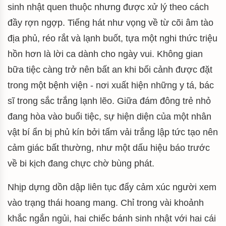
sinh nhật quen thuộc nhưng được xử lý theo cách
đầy rợn ngợp. Tiếng hát như vọng về từ cõi âm tào
địa phủ, réo rắt và lạnh buốt, tựa một nghi thức triệu
hồn hơn là lời ca dành cho ngày vui. Không gian
bữa tiệc càng trở nên bất an khi bối cảnh được đặt
trong một bệnh viện - nơi xuất hiện những y tá, bác
sĩ trong sắc trắng lạnh lẽo. Giữa đám đông trẻ nhỏ
đang hòa vào buổi tiệc, sự hiện diện của một nhân
vật bí ẩn bị phủ kín bởi tấm vải trắng lập tức tạo nên
cảm giác bất thường, như một dấu hiệu báo trước
về bi kịch đang chực chờ bùng phát.
Nhịp dựng dồn dập liên tục đẩy cảm xúc người xem
vào trạng thái hoang mang. Chỉ trong vài khoảnh
khắc ngắn ngủi, hai chiếc bánh sinh nhật với hai cái