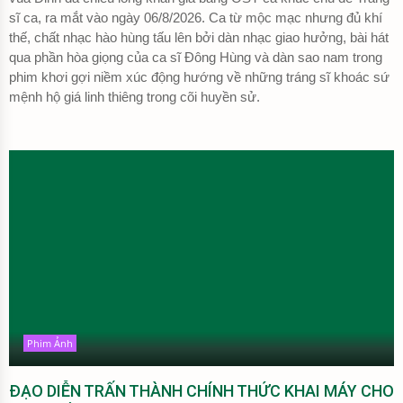
sĩ ca, ra mắt vào ngày 06/8/2026. Ca từ mộc mạc nhưng đủ khí
thế, chất nhạc hào hùng tấu lên bởi dàn nhạc giao hưởng, bài hát
qua phần hòa giọng của ca sĩ Đông Hùng và dàn sao nam trong
phim khơi gợi niềm xúc động hướng về những tráng sĩ khoác sứ
mệnh hộ giá linh thiêng trong cõi huyền sử.
Phim Ảnh
ĐẠO DIỄN TRẤN THÀNH CHÍNH THỨC KHAI MÁY CHO