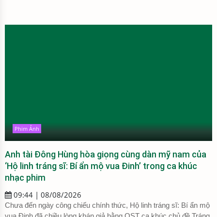
Phim Ảnh
Anh tài Đông Hùng hòa giọng cùng dàn mỹ nam của
‘Hộ linh tráng sĩ: Bí ẩn mộ vua Đinh’ trong ca khúc
nhạc phim
09:44 | 08/08/2026
Chưa đến ngày công chiếu chính thức, Hộ linh tráng sĩ: Bí ẩn mộ
vua Đinh đã chiều lòng khán giả bằng OST ca khúc chủ đề Tráng