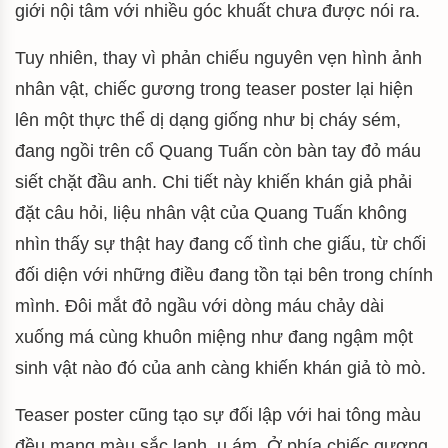
giới nội tâm với nhiều góc khuất chưa được nói ra.
Tuy nhiên, thay vì phản chiếu nguyên vẹn hình ảnh
nhân vật, chiếc gương trong teaser poster lại hiện
lên một thực thể dị dạng giống như bị cháy sém,
đang ngồi trên cổ Quang Tuấn còn bàn tay đỏ máu
siết chặt đầu anh. Chi tiết này khiến khán giả phải
đặt câu hỏi, liệu nhân vật của Quang Tuấn không
nhìn thấy sự thật hay đang cố tình che giấu, từ chối
đối diện với những điều đang tồn tại bên trong chính
mình. Đôi mắt đỏ ngầu với dòng máu chảy dài
xuống má cùng khuôn miệng như đang ngậm một
sinh vật nào đó của anh càng khiến khán giả tò mò.
Teaser poster cũng tạo sự đối lập với hai tông màu
đều mang màu sắc lạnh, u ám. Ở phía chiếc gương