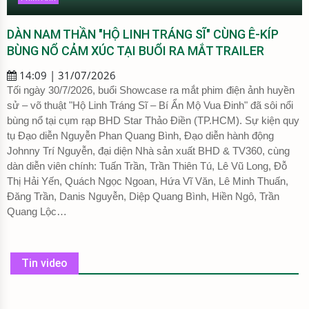
DÀN NAM THẦN "HỘ LINH TRÁNG SĨ" CÙNG Ê-KÍP
BÙNG NỔ CẢM XÚC TẠI BUỔI RA MẮT TRAILER
14:09 | 31/07/2026
Tối ngày 30/7/2026, buổi Showcase ra mắt phim điện ảnh huyền
sử – võ thuật "Hộ Linh Tráng Sĩ – Bí Ẩn Mộ Vua Đinh" đã sôi nổi
bùng nổ tại cụm rạp BHD Star Thảo Điền (TP.HCM). Sự kiện quy
tụ Đạo diễn Nguyễn Phan Quang Bình, Đạo diễn hành động
Johnny Trí Nguyễn, đại diện Nhà sản xuất BHD & TV360, cùng
dàn diễn viên chính: Tuấn Trần, Trần Thiên Tú, Lê Vũ Long, Đỗ
Thị Hải Yến, Quách Ngọc Ngoan, Hứa Vĩ Văn, Lê Minh Thuấn,
Đăng Trần, Danis Nguyễn, Diệp Quang Bình, Hiền Ngô, Trần
Quang Lộc…
Tin video