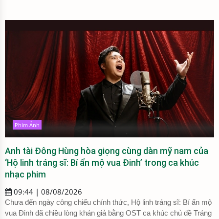
Phim Ảnh
Anh tài Đông Hùng hòa giọng cùng dàn mỹ nam của
‘Hộ linh tráng sĩ: Bí ẩn mộ vua Đinh’ trong ca khúc
nhạc phim
09:44 | 08/08/2026
Chưa đến ngày công chiếu chính thức, Hộ linh tráng sĩ: Bí ẩn mộ
vua Đinh đã chiều lòng khán giả bằng OST ca khúc chủ đề Tráng