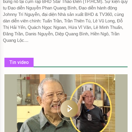
bùng nổ tại cụm rạp BHD Star Thảo Điền (TP.HCM). Sự kiện quy
tụ Đạo diễn Nguyễn Phan Quang Bình, Đạo diễn hành động
Johnny Trí Nguyễn, đại diện Nhà sản xuất BHD & TV360, cùng
dàn diễn viên chính: Tuấn Trần, Trần Thiên Tú, Lê Vũ Long, Đỗ
Thị Hải Yến, Quách Ngọc Ngoan, Hứa Vĩ Văn, Lê Minh Thuấn,
Đăng Trần, Danis Nguyễn, Diệp Quang Bình, Hiền Ngô, Trần
Quang Lộc…
Tin video