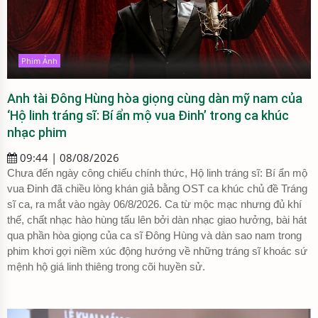
Phim Ảnh
Anh tài Đông Hùng hòa giọng cùng dàn mỹ nam của
‘Hộ linh tráng sĩ: Bí ẩn mộ vua Đinh’ trong ca khúc
nhạc phim
09:44 | 08/08/2026
Chưa đến ngày công chiếu chính thức, Hộ linh tráng sĩ: Bí ẩn mộ
vua Đinh đã chiều lòng khán giả bằng OST ca khúc chủ đề Tráng
sĩ ca, ra mắt vào ngày 06/8/2026. Ca từ mộc mạc nhưng đủ khí
thế, chất nhạc hào hùng tấu lên bởi dàn nhạc giao hưởng, bài hát
qua phần hòa giọng của ca sĩ Đông Hùng và dàn sao nam trong
phim khơi gợi niềm xúc động hướng về những tráng sĩ khoác sứ
mệnh hộ giá linh thiêng trong cõi huyền sử.