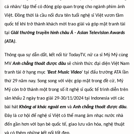
cá nhân/ tập thể có đóng góp quan trọng cho ngành phim ảnh
Việt. Đồng thời là cầu nối đưa tên tuổi nghệ sĩ Việt vươn tầm
quốc tế khi trở thành khách mời trao giải và góp mặt tranh tài
tại
Giải thưởng truyền hình châu Á - Asian Television Awards
(ATA)
.
Thông qua sự dẫn dắt, kết nối từ TodayTV, nữ ca sĩ Mỹ Mỹ cùng
MV
Anh chẳng thoát được đâu
sẽ chính thức đại diện Việt Nam
tranh tài ở hạng mục
‘Best Music Video
’ tại đấu trường ATA lần
thứ 29 năm nay. Song song với việc góp mặt trong đề cử, Mỹ
Mỹ còn trở thành một trong số ít nghệ sĩ quốc tế trình diễn trên
sân khấu 2 ngày trao giải 29-30/11/2024 tại Indonesia với các
bài hát
Không ai khác ngoài em
và
Anh chẳng thoát được đâu
.
Đây là cơ hội để nghệ sĩ Việt có thể mang âm nhạc nước nhà
đến gần hơn với bạn bè quốc tế, giao lưu văn hóa, nghệ thuật
và có thêm những kết nối tốt đẹp.