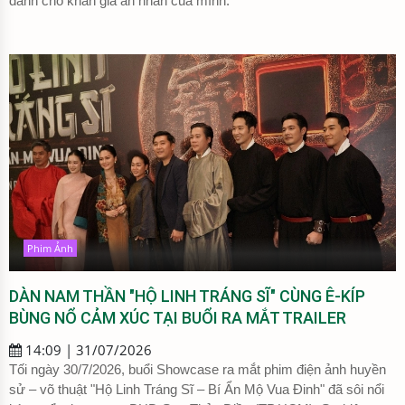
dành cho khán giả ân nhân của mình.
Phim Ảnh
DÀN NAM THẦN "HỘ LINH TRÁNG SĨ" CÙNG Ê-KÍP
BÙNG NỔ CẢM XÚC TẠI BUỔI RA MẮT TRAILER
14:09 | 31/07/2026
Tối ngày 30/7/2026, buổi Showcase ra mắt phim điện ảnh huyền
sử – võ thuật "Hộ Linh Tráng Sĩ – Bí Ẩn Mộ Vua Đinh" đã sôi nổi