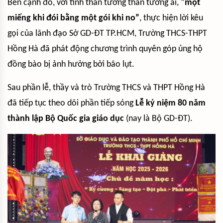
Bên cạnh đó, với tinh thần tương thân tương ái, “
một
miếng khi đói bằng một gói khi no”
, thực hiện lời kêu
gọi của lãnh đạo Sở GD-ĐT TP.HCM, Trường THCS-THPT
Hồng Hà đã phát động chương trình quyên góp ủng hộ
đồng bào bị ảnh hưởng bởi bão lụt.
Sau phần lễ, thầy và trò Trường THCS và THPT Hồng Hà
đã tiếp tục theo dõi phần tiếp sóng
Lễ kỷ niệm 80 năm
thành lập Bộ Quốc gia giáo dục
(nay là Bộ GD-ĐT).