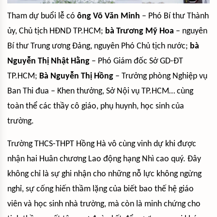
Tham dự buổi lễ có
ông Võ Văn Minh
– Phó Bí thư Thành
ủy, Chủ tịch HĐND TP.HCM;
bà Trương Mỹ Hoa
– nguyên
Bí thư Trung ương Đảng, nguyên Phó Chủ tịch nước;
bà
Nguyễn Thị Nhật Hằng
– Phó Giám đốc Sở GD-ĐT
TP.HCM;
Bà Nguyễn Thị Hồng
– Trưởng phòng Nghiệp vụ
Ban Thi đua – Khen thưởng, Sở Nội vụ TP.HCM… cùng
toàn thể các thầy cô giáo, phụ huynh, học sinh của
trường.
Trường THCS-THPT Hồng Hà vô cùng vinh dự khi được
nhận hai Huân chương Lao động hạng Nhì cao quý. Đây
không chỉ là sự ghi nhận cho những nỗ lực không ngừng
nghỉ, sự cống hiến thầm lặng của biết bao thế hệ giáo
viên và học sinh nhà trường, mà còn là minh chứng cho