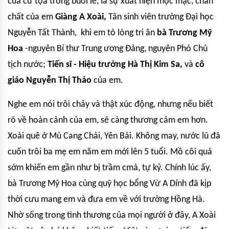
của cử tọa trong buổi lễ, là sự xuất hiện mộc mạc, chân
chất của em
Giàng A Xoài,
Tân sinh viên trường Đại học
Nguyễn Tất Thành, khi em tỏ lòng tri ân
bà Trương Mỹ
Hoa
-nguyên Bí thư Trung ương Đảng, nguyên Phó Chủ
tịch nước;
Tiến sĩ - Hiệu trưởng Hà Thị Kim Sa,
và
cô
giáo Nguyễn Thị Thảo
của em.
Nghe em nói trôi chảy và thật xúc động, nhưng nếu biết
rõ về hoàn cảnh của em, sẽ càng thương cảm em hơn.
Xoài quê ở Mù Cang Chải, Yên Bái. Không may, nước lũ đã
cuốn trôi ba mẹ em năm em mới lên 5 tuổi. Mồ côi quá
sớm khiến em gần như bị trầm cmả, tự kỷ. Chính lúc ấy,
bà Trương Mỹ Hoa cùng quỹ học bổng Vừ A Dính đã kịp
thời cưu mang em và đưa em về với trường Hồng Hà.
Nhờ sống trong tình thương của mọi người ở đây, A Xoài