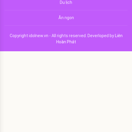
Du lịch
Ăn ngon
Copyright idolnew.vn - All rights reserved. Deverloped by
Liên
Hoàn Phát