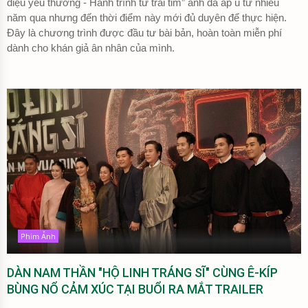
điệu yêu thương - Hành trình từ trái tim” anh đã ấp ủ từ nhiều
năm qua nhưng đến thời điểm này mới đủ duyên để thực hiện.
Đây là chương trình được đầu tư bài bản, hoàn toàn miễn phí
dành cho khán giả ân nhân của mình.
Phim Ảnh
DÀN NAM THẦN "HỘ LINH TRÁNG SĨ" CÙNG Ê-KÍP
BÙNG NỔ CẢM XÚC TẠI BUỔI RA MẮT TRAILER