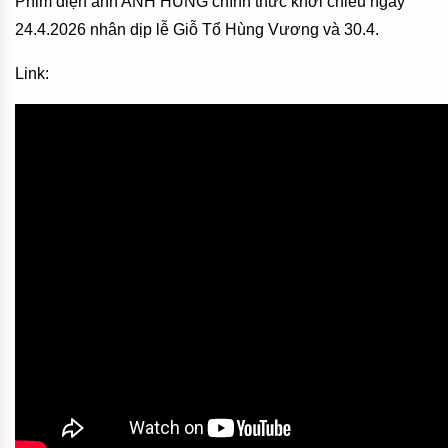
Phim điện ảnh ANH HÙNG chính thức khởi chiếu ngày
24.4.2026 nhân dịp lễ Giỗ Tổ Hùng Vương và 30.4.
Link: