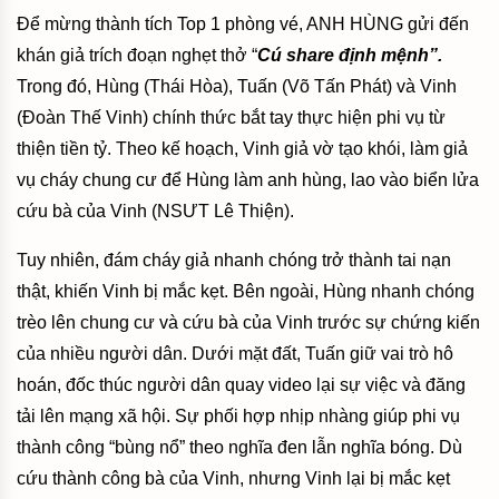
Để mừng thành tích Top 1 phòng vé, ANH HÙNG gửi đến
khán giả trích đoạn nghẹt thở “
Cú share định mệnh”.
Trong đó, Hùng (Thái Hòa), Tuấn (Võ Tấn Phát) và Vinh
(Đoàn Thế Vinh) chính thức bắt tay thực hiện phi vụ từ
thiện tiền tỷ. Theo kế hoạch, Vinh giả vờ tạo khói, làm giả
vụ cháy chung cư để Hùng làm anh hùng, lao vào biển lửa
cứu bà của Vinh (NSƯT Lê Thiện).
Tuy nhiên, đám cháy giả nhanh chóng trở thành tai nạn
thật, khiến Vinh bị mắc kẹt. Bên ngoài, Hùng nhanh chóng
trèo lên chung cư và cứu bà của Vinh trước sự chứng kiến
của nhiều người dân. Dưới mặt đất, Tuấn giữ vai trò hô
hoán, đốc thúc người dân quay video lại sự việc và đăng
tải lên mạng xã hội. Sự phối hợp nhịp nhàng giúp phi vụ
thành công “bùng nổ” theo nghĩa đen lẫn nghĩa bóng. Dù
cứu thành công bà của Vinh, nhưng Vinh lại bị mắc kẹt