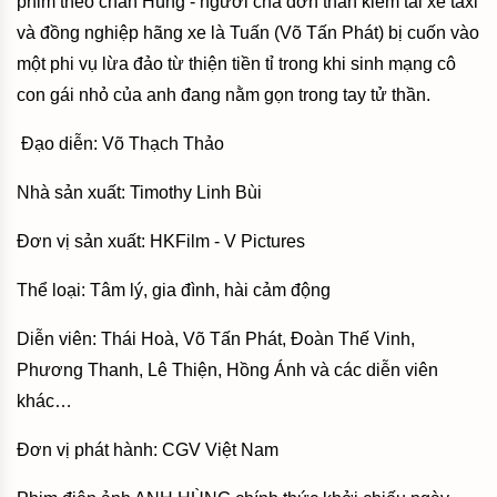
phim theo chân Hùng - người cha đơn thân kiêm tài xế taxi
và đồng nghiệp hãng xe là Tuấn (Võ Tấn Phát) bị cuốn vào
một phi vụ lừa đảo từ thiện tiền tỉ trong khi sinh mạng cô
con gái nhỏ của anh đang nằm gọn trong tay tử thần.
Đạo diễn: Võ Thạch Thảo
Nhà sản xuất: Timothy Linh Bùi
Đơn vị sản xuất: HKFilm - V Pictures
Thể loại: Tâm lý, gia đình, hài cảm động
Diễn viên: Thái Hoà, Võ Tấn Phát, Đoàn Thế Vinh,
Phương Thanh, Lê Thiện, Hồng Ánh và các diễn viên
khác…
Đơn vị phát hành: CGV Việt Nam