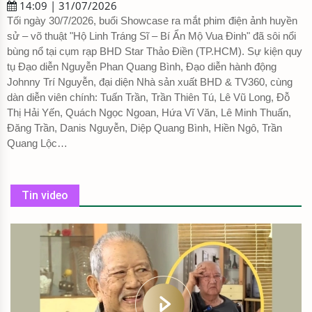
14:09 | 31/07/2026
Tối ngày 30/7/2026, buổi Showcase ra mắt phim điện ảnh huyền
sử – võ thuật "Hộ Linh Tráng Sĩ – Bí Ẩn Mộ Vua Đinh" đã sôi nổi
bùng nổ tại cụm rạp BHD Star Thảo Điền (TP.HCM). Sự kiện quy
tụ Đạo diễn Nguyễn Phan Quang Bình, Đạo diễn hành động
Johnny Trí Nguyễn, đại diện Nhà sản xuất BHD & TV360, cùng
dàn diễn viên chính: Tuấn Trần, Trần Thiên Tú, Lê Vũ Long, Đỗ
Thị Hải Yến, Quách Ngọc Ngoan, Hứa Vĩ Văn, Lê Minh Thuấn,
Đăng Trần, Danis Nguyễn, Diệp Quang Bình, Hiền Ngô, Trần
Quang Lộc…
Tin video