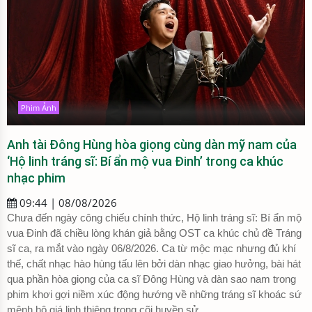
Phim Ảnh
Anh tài Đông Hùng hòa giọng cùng dàn mỹ nam của
‘Hộ linh tráng sĩ: Bí ẩn mộ vua Đinh’ trong ca khúc
nhạc phim
09:44 | 08/08/2026
Chưa đến ngày công chiếu chính thức, Hộ linh tráng sĩ: Bí ẩn mộ
vua Đinh đã chiều lòng khán giả bằng OST ca khúc chủ đề Tráng
sĩ ca, ra mắt vào ngày 06/8/2026. Ca từ mộc mạc nhưng đủ khí
thế, chất nhạc hào hùng tấu lên bởi dàn nhạc giao hưởng, bài hát
qua phần hòa giọng của ca sĩ Đông Hùng và dàn sao nam trong
phim khơi gợi niềm xúc động hướng về những tráng sĩ khoác sứ
mệnh hộ giá linh thiêng trong cõi huyền sử.