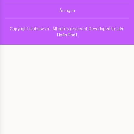
Ăn ngon
Copyright idolnew.vn - All rights reserved. Deverloped by
Liên
Hoàn Phát