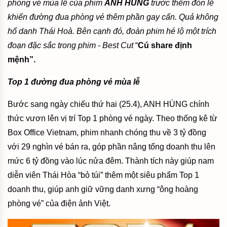
phòng vé mùa lễ của phim
ANH HÙNG
trước thềm đón lễ
khiến đường đua phòng vé thêm phần gay cấn. Quả không
hổ danh Thái Hoà. Bên cạnh đó, đoàn phim hé lộ một trích
đoạn đặc sắc trong phim - Best Cut
“
Cú share định
mệnh”.
Top 1 đường đua phòng vé mùa lễ
Bước sang ngày chiếu thứ hai (25.4), ANH HÙNG chính
thức vươn lên vị trí Top 1 phòng vé ngày. Theo thống kê từ
Box Office Vietnam, phim nhanh chóng thu về 3 tỷ đồng
với 29 nghìn vé bán ra, góp phần nâng tổng doanh thu lên
mức 6 tỷ đồng vào lúc nửa đêm. Thành tích này giúp nam
diễn viên Thái Hòa “bỏ túi” thêm một siêu phẩm Top 1
doanh thu, giúp anh giữ vững danh xưng “ông hoàng
phòng vé” của điện ảnh Việt.