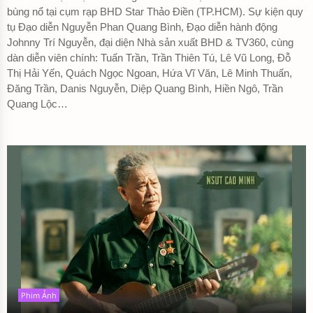
bùng nổ tại cụm rạp BHD Star Thảo Điền (TP.HCM). Sự kiện quy
tụ Đạo diễn Nguyễn Phan Quang Bình, Đạo diễn hành động
Johnny Trí Nguyễn, đại diện Nhà sản xuất BHD & TV360, cùng
dàn diễn viên chính: Tuấn Trần, Trần Thiên Tú, Lê Vũ Long, Đỗ
Thị Hải Yến, Quách Ngọc Ngoan, Hứa Vĩ Văn, Lê Minh Thuấn,
Đăng Trần, Danis Nguyễn, Diệp Quang Bình, Hiền Ngô, Trần
Quang Lộc…
Phim Ảnh