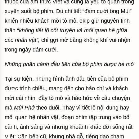
thuộc của ẩm thực Việt và cũng là yếu tố quan trọng
xuyên suốt bộ phim. Dù chi tiết “đám cưới ông Mùi”
khiến nhiều khách mời tò mò, ekip giữ nguyên tinh
thần “
không tiết lộ cốt truyện và mối quan hệ giữa
các nhân vật”,
chỉ gợi mở bằng không khí vui nhộn
trong ngày đám cưới.
Những phân cảnh đầu tiên của bộ phim được hé mở
Tại sự kiện, những hình ảnh đầu tiên của bộ phim
được trình chiếu, mang đến cho báo chí và khách
mời cái nhìn đầy tò mò và háo hức về câu chuyện
mà
Mùi Phở
theo đuổi. Thay vì tiết lộ nội dung hay
mối quan hệ nhân vật, đoạn phim tập trung vào bối
cảnh, ánh sáng và những khoảnh khắc đời sống rất
Việt: Căn bếp cũ, khung nhà gỗ, tiếng dao chạm