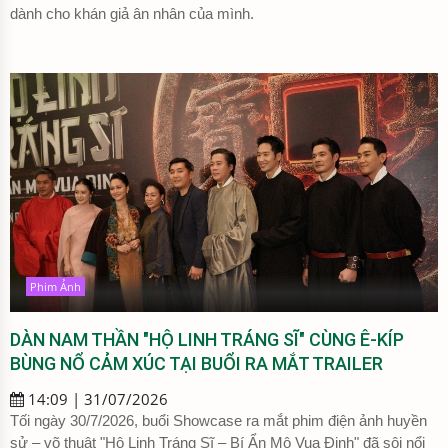
dành cho khán giả ân nhân của mình.
Phim Ảnh
DÀN NAM THẦN "HỘ LINH TRÁNG SĨ" CÙNG Ê-KÍP
BÙNG NỔ CẢM XÚC TẠI BUỔI RA MẮT TRAILER
14:09 | 31/07/2026
Tối ngày 30/7/2026, buổi Showcase ra mắt phim điện ảnh huyền
sử – võ thuật "Hộ Linh Tráng Sĩ – Bí Ẩn Mộ Vua Đinh" đã sôi nổi