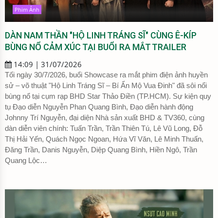
Phim Ảnh
DÀN NAM THẦN "HỘ LINH TRÁNG SĨ" CÙNG Ê-KÍP
BÙNG NỔ CẢM XÚC TẠI BUỔI RA MẮT TRAILER
14:09 | 31/07/2026
Tối ngày 30/7/2026, buổi Showcase ra mắt phim điện ảnh huyền
sử – võ thuật "Hộ Linh Tráng Sĩ – Bí Ẩn Mộ Vua Đinh" đã sôi nổi
bùng nổ tại cụm rạp BHD Star Thảo Điền (TP.HCM). Sự kiện quy
tụ Đạo diễn Nguyễn Phan Quang Bình, Đạo diễn hành động
Johnny Trí Nguyễn, đại diện Nhà sản xuất BHD & TV360, cùng
dàn diễn viên chính: Tuấn Trần, Trần Thiên Tú, Lê Vũ Long, Đỗ
Thị Hải Yến, Quách Ngọc Ngoan, Hứa Vĩ Văn, Lê Minh Thuấn,
Đăng Trần, Danis Nguyễn, Diệp Quang Bình, Hiền Ngô, Trần
Quang Lộc…