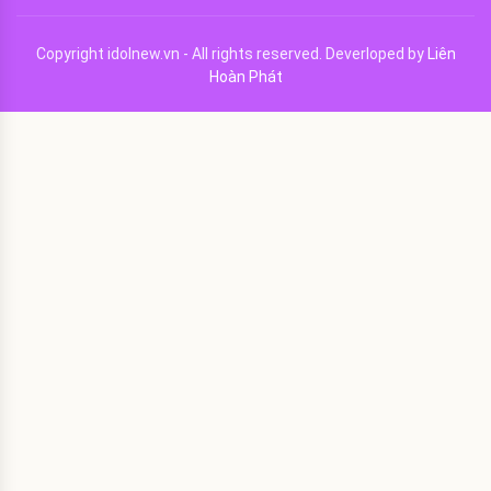
Copyright idolnew.vn - All rights reserved. Deverloped by
Liên
Hoàn Phát