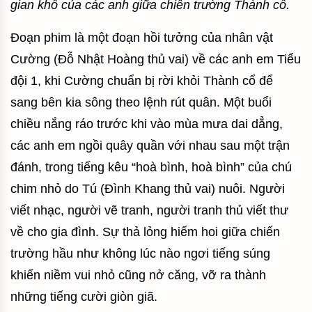
gian khổ của các anh giữa chiến trường Thành cổ.
Đoạn phim là một đoạn hồi tưởng của nhân vật
Cường (Đỗ Nhật Hoàng thủ vai) về các anh em Tiểu
đội 1, khi Cường chuẩn bị rời khỏi Thành cổ để
sang bên kia sông theo lệnh rút quân. Một buổi
chiều nắng ráo trước khi vào mùa mưa dai dẳng,
các anh em ngồi quây quần với nhau sau một trận
đánh, trong tiếng kêu “hoà bình, hoà bình” của chú
chim nhỏ do Tú (Đình Khang thủ vai) nuôi. Người
viết nhạc, người vẽ tranh, người tranh thủ viết thư
về cho gia đình. Sự thả lỏng hiếm hoi giữa chiến
trường hầu như không lúc nào ngơi tiếng súng
khiến niềm vui nhỏ cũng nở căng, vỡ ra thành
những tiếng cười giòn giã.