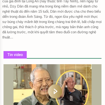
của gia đình tại Long An (nay thuộc tỉnh Tây Ninh), nên ngay từ
nhỏ, Dzy Dân đã mang nha trong lòng niềm đam mê dành cho
nghệ thuật dù đến năm 15 tuổi, Dân mới được cha cho theo biểu
diễn trong đoàn Ánh Sáng. Từ đó, ngọn lửa yêu nghề mới thực
sự bùng cháy mãnh liệt trong lòng chàng trai tỉnh lẻ, bất chấp mọi
chông gai, thử thách ở phía trước, mà ngay bản thân anh cũng
đã lường trước, một khi quyết tâm theo đuổi con đường nghệ
thuật…
Tin video