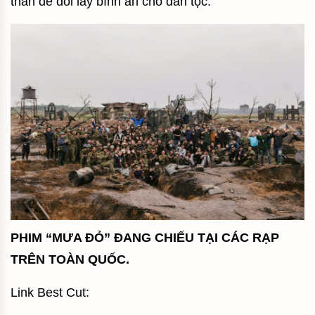
thân để đổi lấy bình an cho dân tộc.
PHIM “MƯA ĐỎ” ĐANG CHIẾU TẠI CÁC RẠP
TRÊN TOÀN QUỐC.
Link Best Cut: