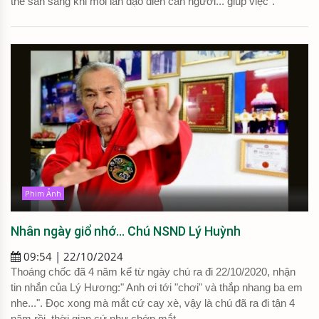
thế sẵn sàng khi mỗi lần đạo diễn cần người... giúp việc".
Phim Ảnh
Nhân ngày giổ nhớ... Chú NSND Lý Huỳnh
09:54 | 22/10/2024
Thoáng chốc đã 4 năm kể từ ngày chú ra đi 22/10/2020, nhận
tin nhắn của Lý Hương:" Anh ơi tới "chơi" và thắp nhang ba em
nhe...". Đọc xong mà mắt cứ cay xè, vậy là chú đã ra đi tận 4
năm rồi, thời gian cứ như chớp mắt.