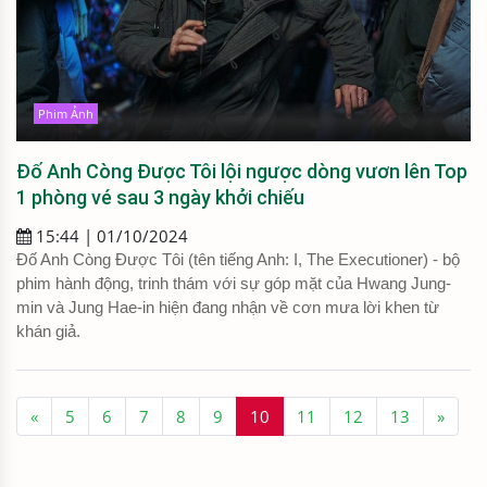
Phim Ảnh
Đố Anh Còng Được Tôi lội ngược dòng vươn lên Top
1 phòng vé sau 3 ngày khởi chiếu
15:44 | 01/10/2024
Đố Anh Còng Được Tôi (tên tiếng Anh: I, The Executioner) - bộ
phim hành động, trinh thám với sự góp mặt của Hwang Jung-
min và Jung Hae-in hiện đang nhận về cơn mưa lời khen từ
khán giả.
«
5
6
7
8
9
10
11
12
13
»