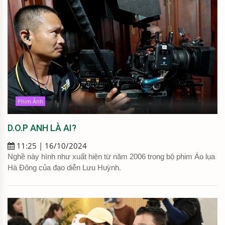
Phim Ảnh
D.O.P ANH LÀ AI?
11:25 | 16/10/2024
Nghề này hình như xuất hiện từ năm 2006 trong bộ phim Áo lụa
Hà Đông của đạo diễn Lưu Huỳnh.