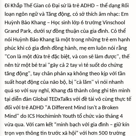
Đi Khắp Thế Gian có Đại sứ là trẻ ADHD – thể dạng Rối
loạn ngôn ngữ và Tăng động, có sở thích âm nhạc: Em
Huỳnh Bảo Khang – Học sinh lớp 6 trường Vinschool
Grand Park, dưới sự đồng thuận của gia đình. Có thể
nói Huỳnh Bảo Khang là một trong những trẻ em hạnh
phúc khi có gia đình đồng hành, mẹ em luôn nói rằng
"Con là một đứa trẻ đặc biệt, và con sẽ làm được", thế
nên từ một bé trai "gãy cả 2 tay vì té suốt do chứng
tăng động", tay chân phản xạ không theo kịp với tần
suất hoạt động của não bộ, bị "cà lăm" vì nói nhanh
quá so với suy nghĩ, Khang đã thành công ghi tên mình
tại diễn đàn Global TEDxTalks với đề tài vô cùng thực tế
đối với trẻ ADHD "A Different Mind Isn't a Broken
Mind" do ICS Hochiminh Youth tổ chức vào tháng 4
vừa qua. Với cam kết “minh bạch với gia đình – giữ kín
trọn vẹn thông tin trước xã hội” với hơn 500 trường