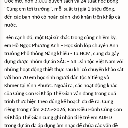
Ước mơ, hơn 3.000 quyển sách và 24 suất học bổng
"Cùng em tới trường", mỗi suất trị giá 1 triệu đồng,
đến các bạn nhỏ có hoàn cảnh khó khăn trên khắp cả
nước.
Bên cạnh đó, một Đại sứ khác trong cùng nhiệm kỳ,
em Hồ Ngọc Phương Anh – Học sinh lớp chuyên Anh
trường Phổ thông Năng khiếu - Tp.HCM, cũng đã gây
dựng được nhóm dự án SẮC – 54 Dân tộc Việt Nam với
những hoạt động thiết thực sau khi có chuyến khảo sát
với hơn 70 em học sinh người dân tộc S’tiêng và
Khmer tại Bình Phước. Ngoài ra, các hoạt động khác
của Cùng Con Đi Khắp Thế Gian vẫn đang trong quá
trình thực hiện theo đúng kế hoạch đã đề ra. Cũng
riêng trong năm 2025-2026, Ban Điều Hành Cùng Con
Đi Khắp Thế Gian cũng ghi nhận tỉ lệ trẻ em ADHD
trong dự án đã áp dụng âm nhạc để chữa các vấn đề