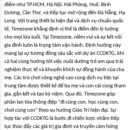
điểm như TP.HCM, Hà Nội, Hải Phòng, Huế, Bình
Dương, Cần Thơ, và tiếp tục mở rộng đến Đà Nẵng, Hạ
Long. Với trang thiết bị hiện đại và dịch vụ chuẩn quốc
tế, Timezone khẳng định vị thế là điểm đến lý tưởng
cho mọi lứa tuổi. Tại Timezone, niềm vui và sự kết nối
gia đình luôn là trọng tâm vận hành. Định hướng này
mang lại sự tương đồng sâu sắc với dự án CCDKTG, khi
cả hai cùng hướng tới việc nuôi dưỡng trẻ em qua trải
nghiệm thực tế và khuyến khích sự đồng hành của cha
mẹ. Các trò chơi công nghệ cao cùng dịch vụ tiệc tại
trung tâm được thiết kế để ba mẹ và con cái cùng tham
gia, gắn kết và tạo kỷ niệm. Qua đó, Timezone góp
phần lan tỏa thông điệp “đi cùng con, học cùng con,
chơi cùng con” theo xu hướng Giáo Trí hiện đại. Sự
hợp tác với CCDKTG là bước đi chiến lược nhằm tiếp
tục thúc đẩy các giá trị gia đình và truyền cảm hứng