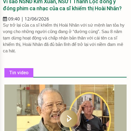
Vì sao NSND Kim Xuân, NSƯT Thành Lộc đồng ý
đóng phim ca nhạc của ca sĩ khiếm thị Hoài Nhân?
09:40 | 12/06/2026
Sự trở lại của ca sĩ khiếm thị Hoài Nhân với sứ mệnh lan tỏa hy
vọng cho những người cũng đang ở “đường cùng”. Sau 8 năm
tạm dừng hoạt động và chấp nhận bản thân với cái tên ca sĩ
khiếm thị, Hoài Nhân đã đủ bản lĩnh để trở lại với niềm đam mê
ca hát.
Tin video