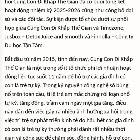
hội Cùng Con Đi Khắp Thế Gian đã có buổi tổng kết
hoạt động nhiệm kỳ 2025-2026 cũng như công bố đại
sứ và các đối tác. Sự kiện được tổ chức dưới sự phối
hợp giữa Cùng Con Đi Khắp Thế Gian và Timezone,
Jusbox – Detox Juice and Smooth và Finnolla – Công ty
Du học Tận Tâm.
Bắt đầu từ năm 2015, tính đến nay, Cùng Con Đi Khắp
Thế Gian là một trong số ít tổ chức phi lợi nhuận hoạt
động liên tục suốt 11 năm để hỗ trợ các gia đình có
con là trẻ tự kỷ. Trong kỷ nguyên công nghệ số bùng
nổ trên toàn cầu, tỉ lệ trẻ em mắc chứng rối loạn phổ
tự kỷ, tăng động, trầm cảm ngày một gia tăng, điều
này dẫn đến việc gây ra nhiều ảnh hưởng xã hội trong
việc trì trệ sự phát triển kinh tế do hầu hết các gia đình
có con là trẻ tự kỷ thường phải dành rất nhiều thời
gian và công sức để chăm sóc, đồng hành, hỗ trợ con.