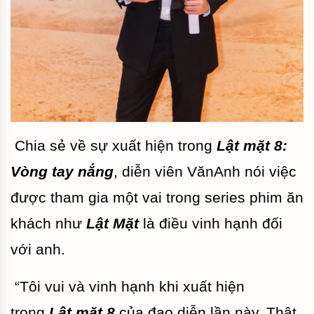
Chia sẻ về sự xuất hiện trong
Lật mặt 8:
Vòng tay nắng
, diễn viên VănAnh nói việc
được tham gia một vai trong series phim ăn
khách như
Lật Mặt
là điều vinh hạnh đối
với anh.
“Tôi vui và vinh hạnh khi xuất hiện
trong
Lật mặt 8
của đạo diễn lần này. Thật