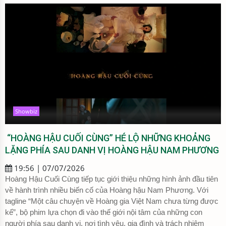
Showbiz
“HOÀNG HẬU CUỐI CÙNG” HÉ LỘ NHỮNG KHOẢNG
LẶNG PHÍA SAU DANH VỊ HOÀNG HẬU NAM PHƯƠNG
19:56 | 07/07/2026
Hoàng Hậu Cuối Cùng tiếp tục giới thiệu những hình ảnh đầu tiên
về hành trình nhiều biến cố của Hoàng hậu Nam Phương. Với
tagline “Một câu chuyện về Hoàng gia Việt Nam chưa từng được
kể”, bộ phim lựa chọn đi vào thế giới nội tâm của những con
người phía sau danh vị, nơi tình yêu, gia đình và trách nhiệm