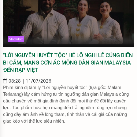
Showbiz
"LỜI NGUYỀN HUYẾT TỘC" HÉ LỘ NGHI LỄ CÚNG BIỂN
BỊ CẤM, MANG CƠN ÁC MỘNG DÂN GIAN MALAYSIA
ĐẾN RẠP VIỆT
08:28 | 11/07/2026
Phim kinh dị tâm lý "Lời nguyền huyết tộc" (tựa gốc: Malam
Terlarang) lấy cảm hứng từ tín ngưỡng dân gian Malaysia cùng
câu chuyện về một gia đình đánh đổi mọi thứ để đổi lấy quyền
lực. Tác phẩm hứa hẹn mang đến trải nghiệm rùng rợn nhưng
cũng đầy ám ảnh về lòng tham, tình thân và cái giá của những
giao kèo với thế lực siêu nhiên.