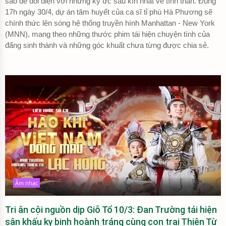
sao để đối diện với những ký ức sâu kín nhất về tình thân. Đúng
17h ngày 30/4, dự án tâm huyết của ca sĩ tỉ phú Hà Phương sẽ
chính thức lên sóng hệ thống truyền hình Manhattan - New York
(MNN), mang theo những thước phim tái hiện chuyện tình của
đấng sinh thành và những góc khuất chưa từng được chia sẻ.
Âm nhạc
Tri ân cội nguồn dịp Giỗ Tổ 10/3: Đan Trường tái hiện
sân khấu kỵ binh hoành tráng cùng con trai Thiên Từ