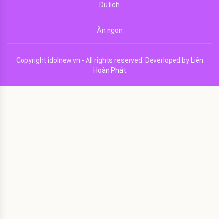
Du lịch
Ăn ngon
Copyright idolnew.vn - All rights reserved. Deverloped by
Liên
Hoàn Phát