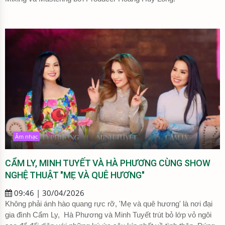
Âm nhạc
CẨM LY, MINH TUYẾT VÀ HÀ PHƯƠNG CÙNG SHOW
NGHỆ THUẬT "MẸ VÀ QUÊ HƯƠNG"
09:46 | 30/04/2026
Không phải ánh hào quang rực rỡ, 'Mẹ và quê hương' là nơi đại
gia đình Cẩm Ly, Hà Phương và Minh Tuyết trút bỏ lớp vỏ ngôi