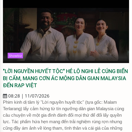
Showbiz
"LỜI NGUYỀN HUYẾT TỘC" HÉ LỘ NGHI LỄ CÚNG BIỂN
BỊ CẤM, MANG CƠN ÁC MỘNG DÂN GIAN MALAYSIA
ĐẾN RẠP VIỆT
08:28 | 11/07/2026
Phim kinh dị tâm lý "Lời nguyền huyết tộc" (tựa gốc: Malam
Terlarang) lấy cảm hứng từ tín ngưỡng dân gian Malaysia cùng
câu chuyện về một gia đình đánh đổi mọi thứ để đổi lấy quyền
lực. Tác phẩm hứa hẹn mang đến trải nghiệm rùng rợn nhưng
cũng đầy ám ảnh về lòng tham, tình thân và cái giá của những