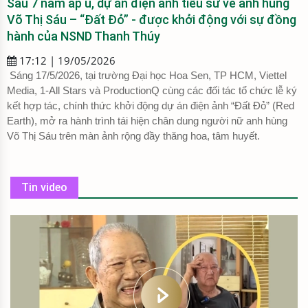
Sau 7 năm ấp ủ, dự án điện ảnh tiểu sử về anh hùng
Võ Thị Sáu – “Đất Đỏ” - được khởi động với sự đồng
hành của NSND Thanh Thúy
17:12 | 19/05/2026
Sáng 17/5/2026, tại trường Đại học Hoa Sen, TP HCM, Viettel
Media, 1-All Stars và ProductionQ cùng các đối tác tổ chức lễ ký
kết hợp tác, chính thức khởi động dự án điện ảnh “Đất Đỏ” (Red
Earth), mở ra hành trình tái hiện chân dung người nữ anh hùng
Võ Thị Sáu trên màn ảnh rộng đầy thăng hoa, tâm huyết.
Tin video