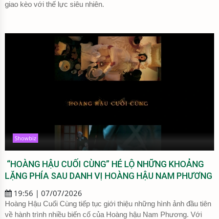
giao kèo với thế lực siêu nhiên.
Showbiz
“HOÀNG HẬU CUỐI CÙNG” HÉ LỘ NHỮNG KHOẢNG
LẶNG PHÍA SAU DANH VỊ HOÀNG HẬU NAM PHƯƠNG
19:56 | 07/07/2026
Hoàng Hậu Cuối Cùng tiếp tục giới thiệu những hình ảnh đầu tiên
về hành trình nhiều biến cố của Hoàng hậu Nam Phương. Với