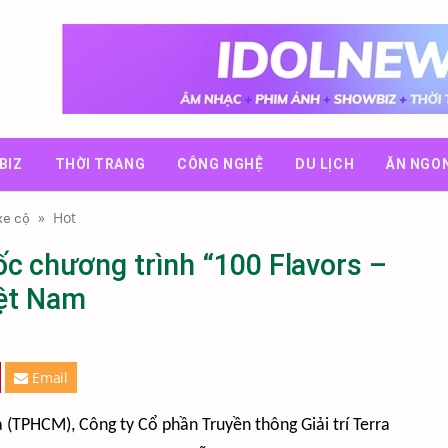
BIZ
THỜI TRANG
CÔNG NGHỆ
DU LỊCH
ĂN NGO
»
Hot
 xe cộ
c chương trình “100 Flavors –
iệt Nam
Email
 (TPHCM), Công ty Cổ phần Truyền thông Giải trí Terra