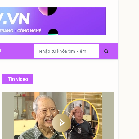
N
Tin video