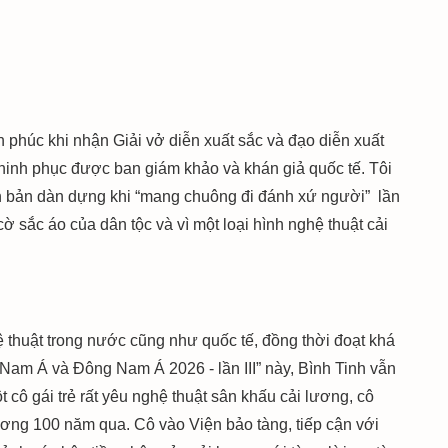
phúc khi nhận Giải vở diễn xuất sắc và đạo diễn xuất
chinh phục được ban giám khảo và khán giả quốc tế. Tôi
 bản dàn dựng khi “mang chuông đi đánh xứ người” lần
 sắc áo của dân tộc và vì một loại hình nghệ thuật cải
ệ thuật trong nước cũng như quốc tế, đồng thời đoạt khá
Nam Á và Đông Nam Á 2026 - lần III” này, Bình Tinh vẫn
ột cô gái trẻ rất yêu nghệ thuật sân khấu cải lương, cô
ương 100 năm qua. Cô vào Viện bảo tàng, tiếp cận với