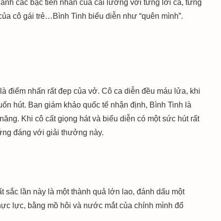
h các bậc tiền nhân của cải lương với từng lời ca, từng
của cô gái trẻ…Bình Tinh biểu diễn như “quên mình”.
n
là điểm nhấn rất đẹp của vở. Cô ca diễn đều máu lửa, khi
uốn hút. Ban giám khảo quốc tế nhận định, Bình Tinh là
ăng. Khi cô cất giọng hát và biểu diễn có một sức hút rất
 xứng đáng với giải thưởng này.
t sắc lần này là một thành quả lớn lao, đánh dấu một
hực lực, bằng mồ hôi và nước mắt của chính mình đổ