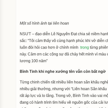
Một số hình ảnh tại liên hoan
NSƯT – đạo diễn Lê Nguyên Đạt chia sẻ niềm hạnh 
sắc: “Tôi cảm thấy vô cùng hạnh phúc khi vở diễn 
luôn đòi hỏi cao hơn ở chính mình
trong
từng phiên
này. Cảm ơn các cộng sự đã cháy hết mình vì màu cờ
lương 100 năm”
Bình Tinh khi nghe xướng tên vẫn còn bất ngờ
Từng chinh chiến rất nhiều liên hoan sân khấu ngh
nhiều giải thưởng, nhưng với “Liên hoan Sân khấu 
rất áp lực và lo lắng. Trong vở, Bình Tinh vào vai m
đang có hành trình tìm hiểu về nguồn gốc của cải l