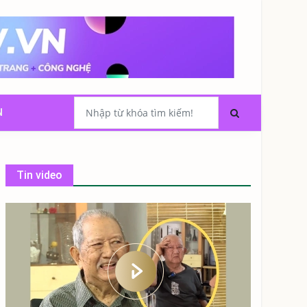
N
Tin video