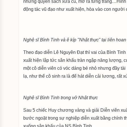
những quyển sách xưa cũ, mở ra từng trang…Hình ản
động tác vũ đạo như xuất hiện, hòa vào con người 
Nghệ sĩ Bình Tinh và ê kíp "Nhật thực" tại liên hoa
Theo đạo diễn Lê Nguyên Đạt thì vai của Bình Tinh 
xuất hiện lập tức sân khấu tràn ngập năng lượng, c
một cô diễn viên có vóc dáng bé nhỏ nhưng đầy tài n
lạ, như thể cô sinh ra là để hát diễn cải lương, rất
Nghệ sĩ Bình Tinh trong vở Nhật thực
Sau 5 chiếc Huy chương vàng và giải Diễn viên xuấ
bước ngoặt trong sự nghiệp diễn xuất bằng chính t
xuống sân khấu của NS Bình Tinh