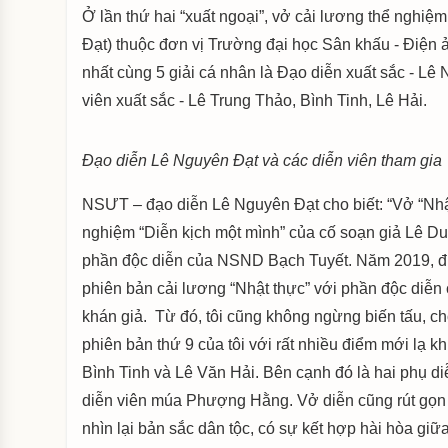
Ở lần thứ hai “xuất ngoại”, vở cải lương thể nghiệ
Đạt) thuộc đơn vị Trường đại học Sân khấu - Điện ả
nhất cùng 5 giải cá nhân là Đạo diễn xuất sắc - Lê
viên xuất sắc - Lê Trung Thảo, Bình Tinh, Lê Hải.
Đạo diễn Lê Nguyên Đạt và các diễn viên tham gia
NSƯT – đạo diễn Lê Nguyên Đạt cho biết: “Vở “Nhật
nghiệm “Diễn kịch một mình” của cố soạn giả Lê Du
phần độc diễn của NSND Bạch Tuyết. Năm 2019, đượ
phiên bản cải lương “Nhật thực” với phần độc di
khán giả. Từ đó, tôi cũng không ngừng biến tấu, ch
phiên bản thứ 9 của tôi với rất nhiều điểm mới lạ kh
Bình Tinh và Lê Văn Hải. Bên cạnh đó là hai phụ d
diễn viên múa Phượng Hằng. Vở diễn cũng rút gọn c
nhìn lại bản sắc dân tộc, có sự kết hợp hài hòa giữ