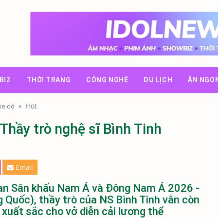
BIZ
THỜI TRANG
CÔNG NGHỆ
DU LỊCH
ĂN NGO
»
Hot
 xe cộ
 Thầy trò nghệ sĩ Bình Tinh
Email
hoan Sân khấu Nam Á và Đông Nam Á 2026 -
ng Quốc), thầy trò của NS Bình Tinh vẫn còn
 xuất sắc cho vở diễn cải lương thể