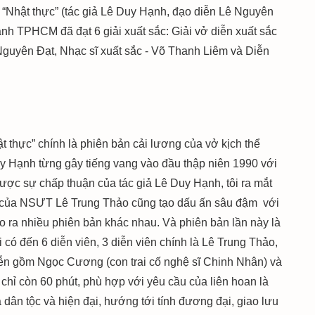
m “Nhật thực” (tác giả Lê Duy Hạnh, đạo diễn Lê Nguyên
nh TPHCM đã đạt 6 giải xuất sắc: Giải vở diễn xuất sắc
 Nguyên Đạt, Nhạc sĩ xuất sắc - Võ Thanh Liêm và Diễn
 thực” chính là phiên bản cải lương của vở kịch thể
y Hạnh từng gây tiếng vang vào đầu thập niên 1990 với
c sự chấp thuận của tác giả Lê Duy Hạnh, tôi ra mắt
ễn của NSƯT Lê Trung Thảo cũng tạo dấu ấn sâu đậm với
o ra nhiều phiên bản khác nhau. Và phiên bản lần này là
i có đến 6 diễn viên, 3 diễn viên chính là Lê Trung Thảo,
iễn gồm Ngọc Cương (con trai cố nghệ sĩ Chinh Nhân) và
hỉ còn 60 phút, phù hợp với yêu cầu của liên hoan là
a dân tộc và hiện đại, hướng tới tính đương đại, giao lưu