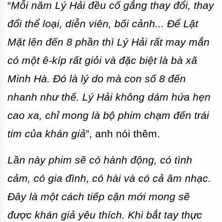
“
M
ỗi năm Lý Hải đều cố gắng thay đổi, thay
đổi thể loại, diễn viên, bối cảnh... Để Lật
Mặt lên đến 8 phần thì Lý Hải rất may mắn
có một ê-kíp rất giỏi và đặc biệt là bà xã
Minh Hà. Đó là lý do mà con số 8 đến
nhanh như thế. Lý Hải không dám hứa hẹn
cao xa, chỉ mong là bộ phim chạm đến trái
tim của khán giả
”, anh nói thêm.
Lần
này p
him sẽ có hành động, có tình
cảm, có gia đình, có hài và có cả âm nhạc.
Đây là một cách tiếp cận mới mong sẽ
được khán giả yêu thích. Khi bắt tay thực