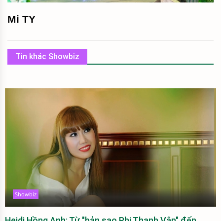
Mi TY
Tin khác Showbiz
Showbiz
Heidi Hồng Anh: Từ "bản sao Phi Thanh Vân" đến