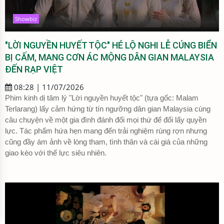
Showbiz
"LỜI NGUYỀN HUYẾT TỘC" HÉ LỘ NGHI LỄ CÚNG BIỂN
BỊ CẤM, MANG CƠN ÁC MỘNG DÂN GIAN MALAYSIA
ĐẾN RẠP VIỆT
08:28 | 11/07/2026
Phim kinh dị tâm lý "Lời nguyền huyết tộc" (tựa gốc: Malam
Terlarang) lấy cảm hứng từ tín ngưỡng dân gian Malaysia cùng
câu chuyện về một gia đình đánh đổi mọi thứ để đổi lấy quyền
lực. Tác phẩm hứa hẹn mang đến trải nghiệm rùng rợn nhưng
cũng đầy ám ảnh về lòng tham, tình thân và cái giá của những
giao kèo với thế lực siêu nhiên.