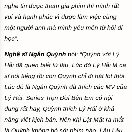
nghe tin được tham gia phim thì mình rất
vui và hạnh phúc vì được làm việc cùng
một người anh mà mình yêu mến từ hồi đi
học”.
Nghệ sĩ Ngân Quỳnh
nói: “
Quỳnh với Lý
Hải đã quen biết từ lâu. Lúc đó Lý Hải là ca
sĩ nổi tiếng rồi còn Quỳnh chỉ đi hát lót thôi.
Lúc đó là Ngân Quỳnh đã thích các MV của
Lý Hải. Series Trọn Đời Bên Em có nội
dung rất hay, Quỳnh thích Lý Hải ở khả
năng viết kịch bản. Nên khi Lật Mặt ra mắt
là Quỳnh không bỏ sót phim nào. Lâu Lâu