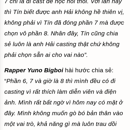
7 chỉ là đi cast để học hỏi thôi. Với lần này
thì Tín biết được anh Hải không hề thiên vị,
không phải vì Tín đã đóng phần 7 mà được
chọn vô phần 8. Nhân đây, Tín cũng chia
sẻ luôn là anh Hải casting thật chứ không
phải chọn sẵn ai cho vai nào”.
Rapper Yuno Bigboi
hài hước chia sẻ:
“
Phần 6, 7 và giờ là 8 thì mình đều có đi
casting vì rất thích làm diễn viên và điện
ảnh. Mình rất bất ngờ vì hôm nay có mặt ở
đây. Mình không muốn gò bó bản thân vào
một vai trò, khả năng gì mà luôn trau dồi