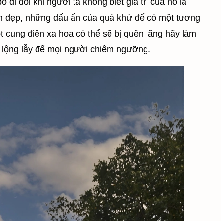
 đi đôi khi người ta không biết giá trị của nó là
m đẹp, những dấu ấn của quá khứ để có một tương
 cung điện xa hoa có thể sẽ bị quên lãng hãy làm
 lộng lẫy để mọi người chiêm ngưỡng.