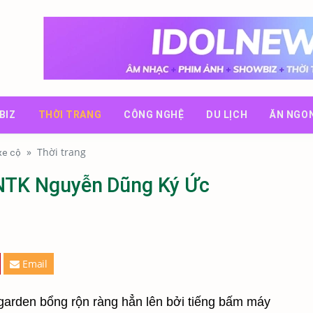
BIZ
THỜI TRANG
CÔNG NGHỆ
DU LỊCH
ĂN NGO
»
Thời trang
 xe cộ
 NTK Nguyễn Dũng Ký Ức
Email
arden bổng rộn ràng hẳn lên bởi tiếng bấm máy