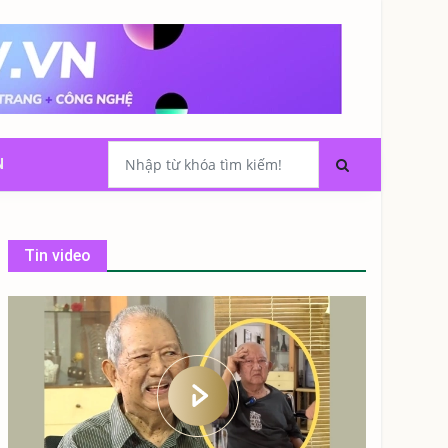
N
Tin video