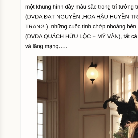
một khung hình đầy màu sắc trong trí tưởng t
(DVDA ĐẠT NGUYỄN ,HOA HẬU HUYỀN T
TRANG ), những cuộc tình chớp nhoáng bên
(DVDA QUÁCH HỮU LỘC + MỸ VÂN), tất cả nh
và lãng mạng…..