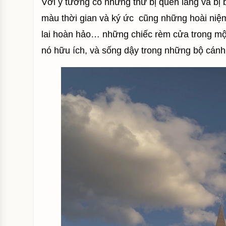
Với ý tưởng có những thứ bị quên lãng và bị bỏ
màu thời gian và ký ức cũng những hoài niệ
lai hoàn hảo… những chiếc rèm cửa trong một
nó hữu ích, và sống dậy trong những bộ cánh