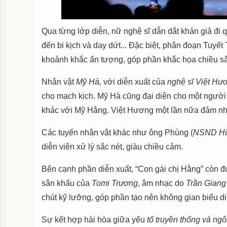
Qua từng lớp diễn, nữ nghệ sĩ dẫn dắt khán giả đi
đến bi kịch và day dứt... Đặc biệt, phân đoạn Tuyết
khoảnh khắc ấn tượng, góp phần khắc họa chiều sâ
Nhân vật
Mỹ Hà,
với diễn xuất của
nghệ sĩ Việt Hư
cho mạch kịch. Mỹ Hà cũng đại diện cho một ngườ
khác với Mỹ Hằng. Việt Hương một lần nữa đảm nhậ
Các tuyến nhân vật khác như ông Phùng (
NSND Hữ
diễn viên xử lý sắc nét, giàu chiều cảm.
Bên cạnh phần diễn xuất, “Con gái chị Hằng” còn đư
sân khấu của
Tomi Trương
, âm nhạc do
Trần Giang
chút kỹ lưỡng, góp phần tạo nên không gian biểu d
Sự kết hợp hài hòa giữa yếu
tố truyền thống và ng