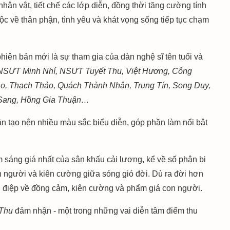
nhân vật, tiết chế các lớp diễn, đồng thời tăng cường tính
ộc về thân phận, tình yêu và khát vọng sống tiếp tục chạm
hiên bản mới là sự tham gia của dàn nghệ sĩ tên tuổi và
SƯT Minh Nhí, NSƯT Tuyết Thu, Việt Hương, Công
ảo, Thạch Thảo, Quách Thành Nhân, Trung Tín, Song Duy,
m Sang, Hồng Gia Thuận…
ận tạo nên nhiều màu sắc biểu diễn, góp phần làm nổi bật
 sáng giá nhất của sân khấu cải lương, kể về số phận bi
n người và kiên cường giữa sóng gió đời. Dù ra đời hơn
ng điệp về đồng cảm, kiên cường và phẩm giá con người.
Thu
đảm nhận - một trong những vai diễn tâm điểm thu