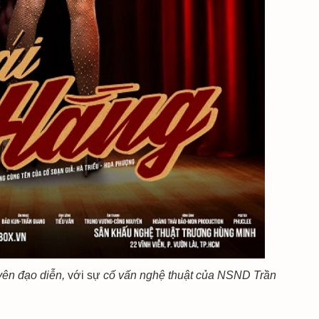
ên đạo diễn,
với sự
cố vấn nghệ thuật của NSND Trần