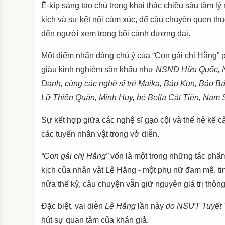
Ê-kíp sáng tạo chú trọng khai thác chiều sâu tâm lý 
kịch và sự kết nối cảm xúc, để câu chuyện quen thu
đến người xem trong bối cảnh đương đại.
Một điểm nhấn đáng chú ý của “Con gái chị Hằng” p
giàu kinh nghiệm sân khấu như
NSND Hữu Quốc, N
Danh, cùng các nghệ sĩ trẻ Maika, Bảo Kun, Bảo B
Lữ Thiện Quân, Minh Huy, bé Bella Cát Tiên, Na
Sự kết hợp giữa các nghệ sĩ gạo cội và thế hệ kế c
các tuyến nhân vật trong vở diễn.
“Con gái chị Hằng”
vốn là một trong những tác phẩm
kịch của nhân vật Lệ Hằng - một phụ nữ đam mê, ti
nửa thế kỷ, câu chuyện vẫn giữ nguyên giá trị thô
Đặc biệt, vai diễn
Lệ Hằng
lần này
do NSƯT Tuyết 
hút sự quan tâm của khán giả.