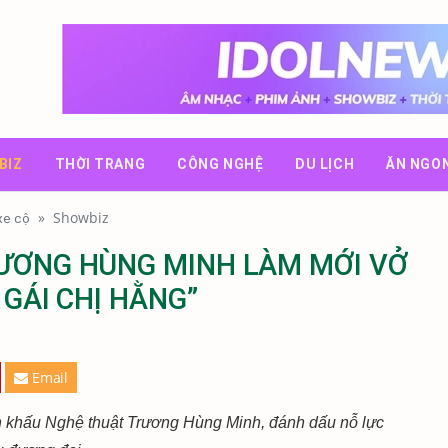
BIZ
THỜI TRANG
CÔNG NGHỆ
DU LỊCH
ĂN NGO
»
Showbiz
 xe cộ
ƯƠNG HÙNG MINH LÀM MỚI VỞ
 GÁI CHỊ HẰNG”
Email
Sân khấu Nghệ thuật Trương Hùng Minh, đánh dấu nỗ lực