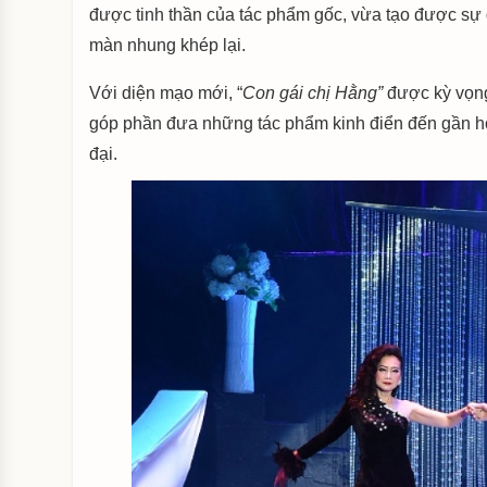
được tinh thần của tác phẩm gốc, vừa tạo được sự g
màn nhung khép lại.
Với diện mạo mới, “
Con gái chị Hằng”
được kỳ vọng 
góp phần đưa những tác phẩm kinh điển đến gần hơ
đại.