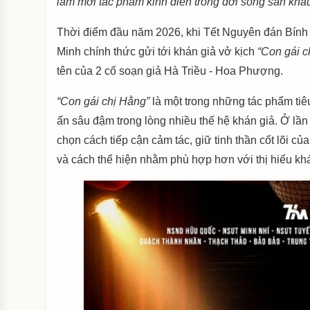
làm mới tác phẩm kinh điển trong đời sống sân khấ
Thời điểm đầu năm 2026, khi Tết Nguyên đán Bính
Minh chính thức gửi tới khán giả vở kịch
“Con gái c
tên của 2 cố soạn giả Hà Triều - Hoa Phượng.
“Con gái chị Hằng”
là một trong những tác phẩm tiê
ấn sâu đậm trong lòng nhiều thế hệ khán giả. Ở lầ
chọn cách tiếp cận cảm tác, giữ tinh thần cốt lõi c
và cách thể hiện nhằm phù hợp hơn với thị hiếu kh