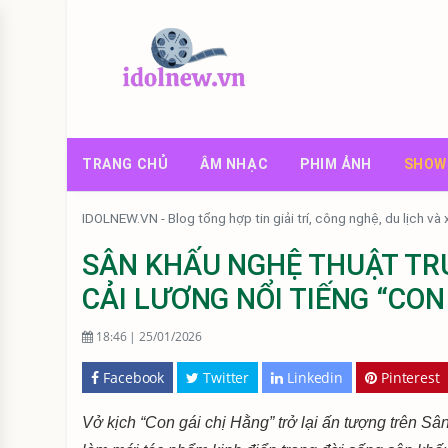
TRANG CHỦ
ÂM NHẠC
PHIM ẢNH
SHOW
IDOLNEW.VN - Blog tổng hợp tin giải trí, công nghệ, du lịch và
SÂN KHẤU NGHỆ THUẬT TR
CẢI LƯƠNG NỔI TIẾNG “CON
18:46 | 25/01/2026
Facebook
Twitter
Linkedin
Pinterest
Vở kịch “Con gái chị Hằng” trở lại ấn tượng trên 