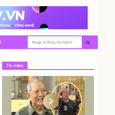
N
Tin video