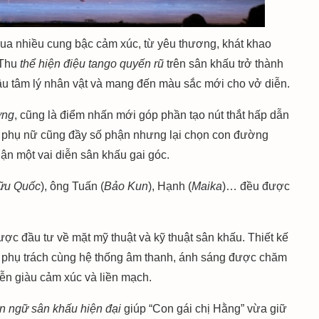
 qua nhiều cung bậc cảm xúc, từ yêu thương, khát khao
 Thu
thể hiện điệu tango quyến rũ
trên sân khấu trở thành
u tâm lý nhân vật và mang đến màu sắc mới cho vở diễn.
ơng
, cũng là điểm nhấn mới góp phần tạo nút thắt hấp dẫn
i phụ nữ cũng đầy số phận nhưng lại chọn con đường
n một vai diễn sân khấu gai góc.
u Quốc
), ông Tuấn (
Bảo Kun
), Hạnh (
Maika
)… đều được
ợc đầu tư về mặt mỹ thuật và kỹ thuật sân khấu. Thiết kế
phụ trách cùng hệ thống âm thanh, ánh sáng được chăm
iễn giàu cảm xúc và liền mạch.
ôn ngữ sân khấu hiện đại
giúp “Con gái chị Hằng” vừa giữ