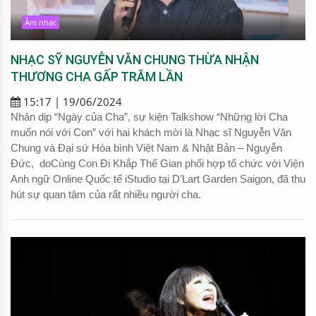
Âm nhạc
NHẠC SỸ NGUYỄN VĂN CHUNG THỪA NHẬN
THƯƠNG CHA GẤP TRĂM LẦN
15:17 | 19/06/2024
Nhân dịp “Ngày của Cha”, sự kiện Talkshow “Những lời Cha
muốn nói với Con” với hai khách mời là Nhạc sĩ Nguyễn Văn
Chung và Đại sứ Hòa bình Việt Nam & Nhật Bản – Nguyễn
Đức, doCùng Con Đi Khắp Thế Gian phối hợp tổ chức với Viện
Anh ngữ Online Quốc tế iStudio tại D’Lart Garden Saigon, đã thu
hút sự quan tâm của rất nhiều người cha.