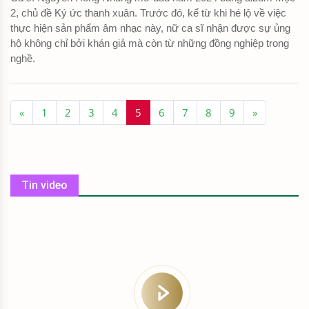
2, chủ đề Ký ức thanh xuân. Trước đó, kể từ khi hé lộ về việc
thực hiện sản phẩm âm nhạc này, nữ ca sĩ nhận được sự ủng
hộ không chỉ bởi khán giả mà còn từ những đồng nghiệp trong
nghề.
«
1
2
3
4
5
6
7
8
9
»
Tin video