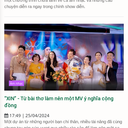
một chương trình chữa lành về cả âm nhạc và những câu
chuyện diễn ra ngay trong chính show diễn.
Âm nhạc
“XIN” - Từ bài thơ làm nên một MV ý nghĩa cộng
đồng
17:49 | 25/04/2024
Một dự án từ những người bạn chí thân, nhiều tài năng đã cùng
chung tay góp sức vượt qua nhiều rào cản để làm nên một ca