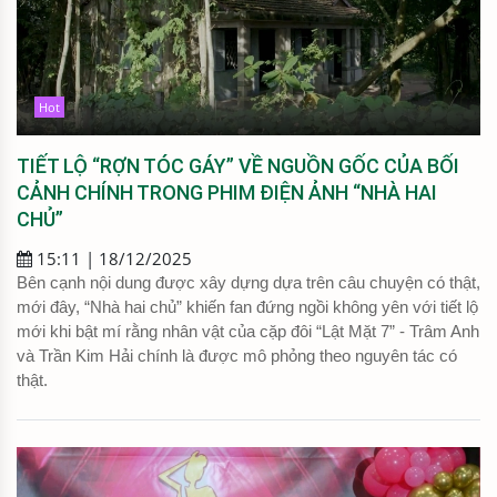
Hot
TIẾT LỘ “RỢN TÓC GÁY” VỀ NGUỒN GỐC CỦA BỐI
CẢNH CHÍNH TRONG PHIM ĐIỆN ẢNH “NHÀ HAI
CHỦ”
15:11 | 18/12/2025
Bên cạnh nội dung được xây dựng dựa trên câu chuyện có thật,
mới đây, “Nhà hai chủ” khiến fan đứng ngồi không yên với tiết lộ
mới khi bật mí rằng nhân vật của cặp đôi “Lật Mặt 7” - Trâm Anh
và Trần Kim Hải chính là được mô phỏng theo nguyên tác có
thật.