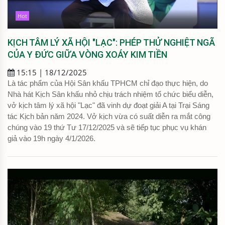
Hot
KỊCH TÂM LÝ XÃ HỘI "LẠC": PHÉP THỬ NGHIỆT NGÃ
CỦA Y ĐỨC GIỮA VÒNG XOÁY KIM TIỀN
15:15 | 18/12/2025
Là tác phẩm của Hội Sân khấu TPHCM chỉ đạo thực hiện, do
Nhà hát Kịch Sân khấu nhỏ chịu trách nhiệm tổ chức biểu diễn,
vở kịch tâm lý xã hội "Lạc" đã vinh dự đoạt giải A tại Trại Sáng
tác Kịch bản năm 2024. Vở kịch vừa có suất diễn ra mắt công
chúng vào 19 thứ Tư 17/12/2025 và sẽ tiếp tục phục vụ khán
giả vào 19h ngày 4/1/2026.