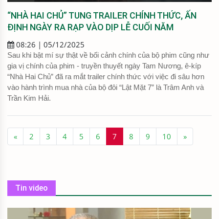
“NHÀ HAI CHỦ” TUNG TRAILER CHÍNH THỨC, ẤN
ĐỊNH NGÀY RA RẠP VÀO DỊP LỄ CUỐI NĂM
08:26 | 05/12/2025
Sau khi bật mí sự thật về bối cảnh chính của bộ phim cũng như
gia vị chính của phim - truyền thuyết ngày Tam Nương, ê-kíp
“Nhà Hai Chủ” đã ra mắt trailer chính thức với việc đi sâu hơn
vào hành trình mua nhà của bộ đôi “Lật Mặt 7” là Trâm Anh và
Trần Kim Hải.
«
2
3
4
5
6
7
8
9
10
»
Tin video